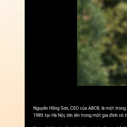
Nguyễn Hồng Sơn, CEO của ABC8, là một trong n
1985 tại Hà Nội, lớn lên trong một gia đình có