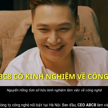
Nguyễn Hồng Sơn sở hữu kinh nghiệm làm việc về công nghệ
công ty công nghệ nổi bật tại Hà Nội. Ban đầu,
CEO ABC8
làm việ