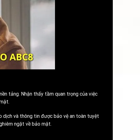
 nền tảng. Nhận thấy tầm quan trọng của việc
 mật.
 dịch và thông tin được bảo vệ an toàn tuyệt
 nghiêm ngặt về bảo mật.