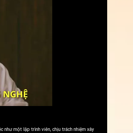
c như một lập trình viên, chịu trách nhiệm xây