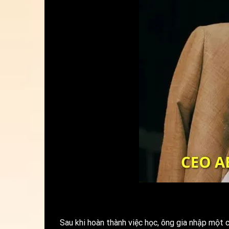
Sau khi hoàn thành việc học, ông gia nhập một 