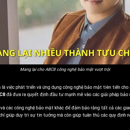
Mang lại cho ABC8 công nghệ bảo mật vượt trội
là việc phát triển và ứng dụng công nghệ bảo mật tiên tiến cho
C8
đã đưa ra quyết định đầu tư mạnh mẽ vào các giải pháp bảo
và các công nghệ bảo mật khác để đảm bảo rằng tất cả các giao
hỉ giúp duy trì sự tin tưởng mà còn giúp tuân thủ các quy định